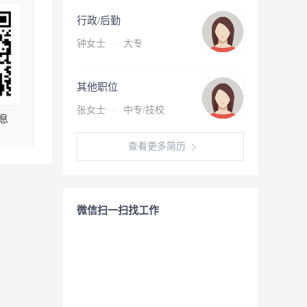
行政/后勤
钟女士
·
大专
其他职位
张女士
·
中专/技校
息
查看更多简历
微信扫一扫找工作