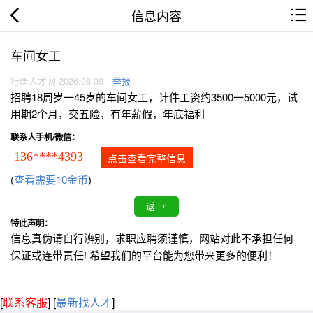
信息内容
车间女工
行唐人才网 2026.08.09
举报
招聘18周岁一45岁的车间女工，计件工资约3500一5000元，试
用期2个月，交五险，有年薪假，年底福利
联系人手机/微信：
136****4393
点击查看完整信息
(
查看需要10金币
)
特此声明：
信息真伪请自行辨别，求职应聘须谨慎，网站对此不承担任何
保证或连带责任! 希望我们的平台能为您带来更多的便利！
[
联系客服
]
[
最新找人才
]